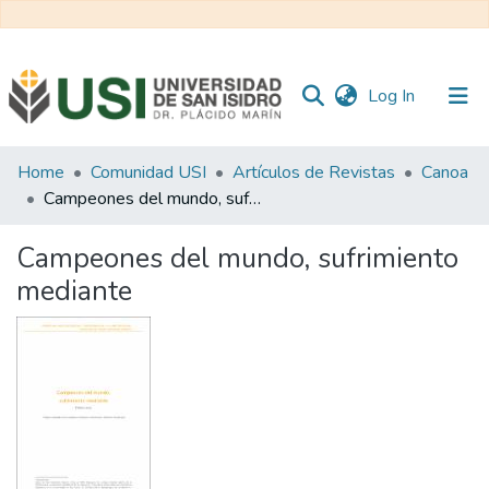
(current)
Log In
Communities
Home
Comunidad USI
Artículos de Revistas
Canoa
&
Campeones del mundo, sufrimiento mediante
Collections
Campeones del mundo, sufrimiento
All of RI USI
mediante
Statistics