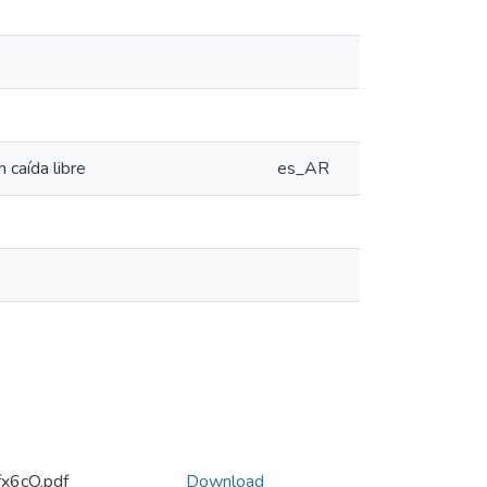
n caída libre
es_AR
6cO.pdf
Download