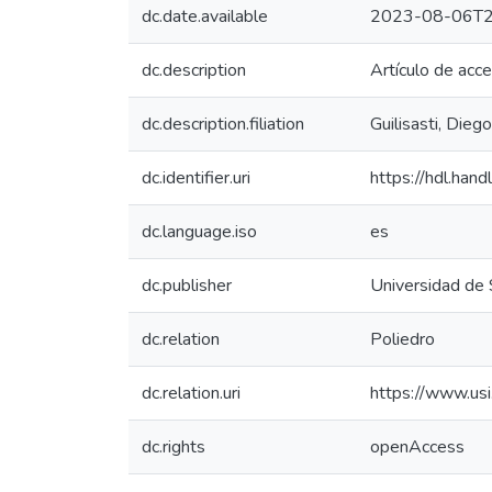
dc.date.available
2023-08-06T2
dc.description
Artículo de acc
dc.description.filiation
Guilisasti, Dieg
dc.identifier.uri
https://hdl.ha
dc.language.iso
es
dc.publisher
Universidad de 
dc.relation
Poliedro
dc.relation.uri
https://www.us
dc.rights
openAccess