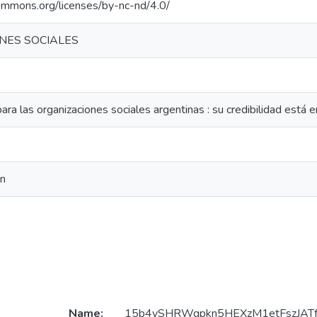
commons.org/licenses/by-nc-nd/4.0/
NES SOCIALES
para las organizaciones sociales argentinas : su credibilidad está e
on
Name:
15b4vSHRWgpkn5HEXzM1etFszJATfx