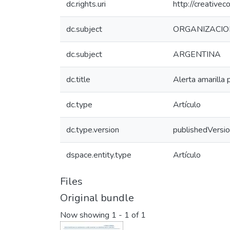
dc.rights.uri
http://creative
dc.subject
ORGANIZACIO
dc.subject
ARGENTINA
dc.title
Alerta amarilla 
dc.type
Artículo
dc.type.version
publishedVersi
dspace.entity.type
Artículo
Files
Original bundle
Now showing
1 - 1 of 1