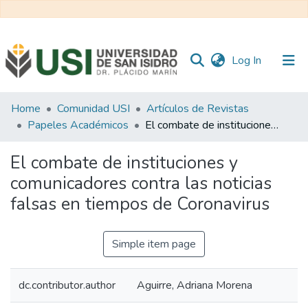
(current)
Log In
Communities
Home
Comunidad USI
Artículos de Revistas
&
Papeles Académicos
El combate de instituciones y comunicadores contra las noticias falsas en tiempos de Coronavirus
Collections
El combate de instituciones y
All of RI USI
comunicadores contra las noticias
falsas en tiempos de Coronavirus
Statistics
Simple item page
dc.contributor.author
Aguirre, Adriana Morena