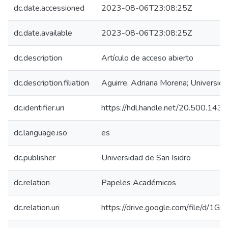
dc.date.accessioned
2023-08-06T23:08:25Z
dc.date.available
2023-08-06T23:08:25Z
dc.description
Artículo de acceso abierto
dc.description.filiation
Aguirre, Adriana Morena; Universida
dc.identifier.uri
https://hdl.handle.net/20.500.143
dc.language.iso
es
dc.publisher
Universidad de San Isidro
dc.relation
Papeles Académicos
dc.relation.uri
https://drive.google.com/file/d/1