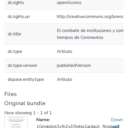
dc.rights
openAccess
dc.rights.uri
http://creativecommons.org/license
El combate de instituciones y comuni
dc.title
tiempos de Coronavirus
dc.type
Artículo
dc.type.version
publishedVersion
dspace.entity.type
Artículo
Files
Original bundle
Now showing
1 - 1 of 1
Name:
Down
1Gmjkblvl3v9i2yD5nhp2ardajA_ftrgs.pdf
load