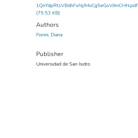
1QnYdpRtsVBdhFxNjJMoCg5eGsVJImCHN.pdf
(79.53 KB)
Authors
Fiorini, Diana
Publisher
Universidad de San Isidro