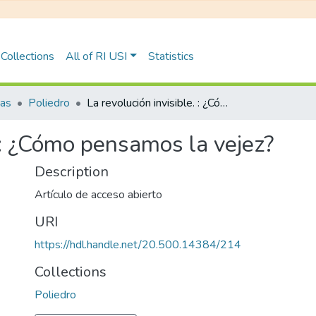
Collections
All of RI USI
Statistics
tas
Poliedro
La revolución invisible. : ¿Cómo pensamos la vejez?
. : ¿Cómo pensamos la vejez?
Description
Artículo de acceso abierto
URI
https://hdl.handle.net/20.500.14384/214
Collections
Poliedro