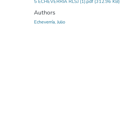
5 ECHEVERRÍA RLSJ (1).pdf
(312.96 KB)
Authors
Echeverría, Julio