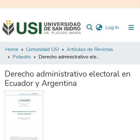
(current)
Log In
Communities
Home
Comunidad USI
Artículos de Revistas
&
Poliedro
Derecho administrativo electoral en Ecuador y Argentina
Collections
Derecho administrativo electoral en
All of RI USI
Ecuador y Argentina
Statistics