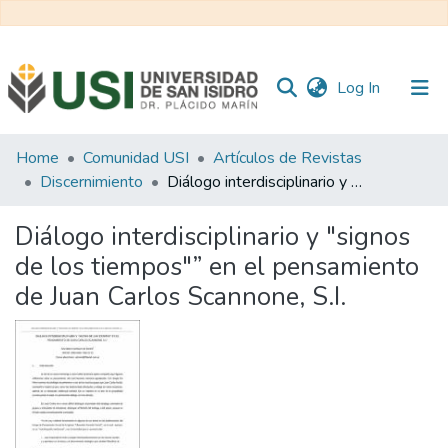
(current)
Log In
Communities
Home
Comunidad USI
Artículos de Revistas
&
Discernimiento
Diálogo interdisciplinario y "signos de los tiempos"” en el pensamiento de Juan Carlos Scannone, S.I.
Collections
Diálogo interdisciplinario y "signos
All of RI USI
de los tiempos"” en el pensamiento
de Juan Carlos Scannone, S.I.
Statistics