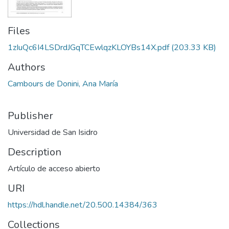
Files
1zIuQc6I4LSDrdJGqTCEwlqzKLOYBs14X.pdf
(203.33 KB)
Authors
Cambours de Donini, Ana María
Publisher
Universidad de San Isidro
Description
Artículo de acceso abierto
URI
https://hdl.handle.net/20.500.14384/363
Collections