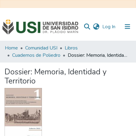
(current)
Log In
Communities
Home
Comunidad USI
Libros
&
Cuadernos de Poliedro
Dossier: Memoria, Identidad y Territorio
Collections
Dossier: Memoria, Identidad y
All of RI USI
Territorio
Statistics