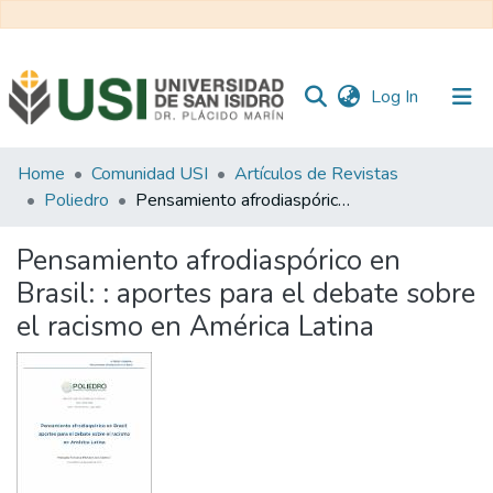
(current)
Log In
Communities
Home
Comunidad USI
Artículos de Revistas
&
Poliedro
Pensamiento afrodiaspórico en Brasil: : aportes para el debate sobre el racismo en América Latina
Collections
Pensamiento afrodiaspórico en
All of RI USI
Brasil: : aportes para el debate sobre
el racismo en América Latina
Statistics