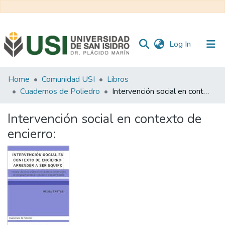
(current)
Log In
Communities
Home
Comunidad USI
Libros
&
Cuadernos de Poliedro
Intervención social en contexto de encierro:
Collections
Intervención social en contexto de
All of RI USI
encierro:
Statistics