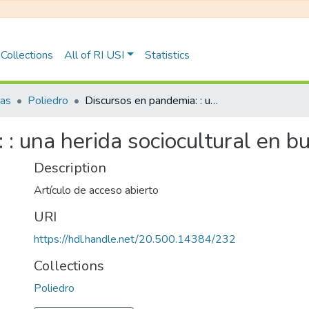
Collections
All of RI USI
Statistics
tas
Poliedro
Discursos en pandemia: : una herida sociocultural en busca de su cicatriz
: una herida sociocultural en bu
Description
Artículo de acceso abierto
URI
https://hdl.handle.net/20.500.14384/232
Collections
Poliedro