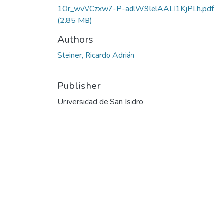
1Or_wvVCzxw7-P-adlW9lelAALI1KjPLh.pdf
(2.85 MB)
Authors
Steiner, Ricardo Adrián
Publisher
Universidad de San Isidro