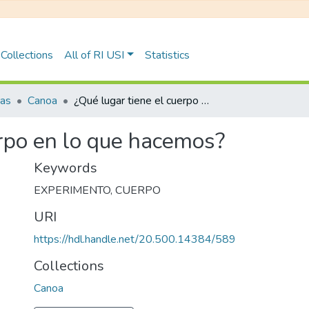
Collections
All of RI USI
Statistics
tas
Canoa
¿Qué lugar tiene el cuerpo en lo que hacemos?
erpo en lo que hacemos?
Keywords
EXPERIMENTO
,
CUERPO
URI
https://hdl.handle.net/20.500.14384/589
Collections
Canoa