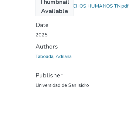
Thumbnail
ETICA Y DERECHOS HUMANOS TN.pdf
Available
(208.89 KB)
Date
2025
Authors
Taboada, Adriana
Publisher
Universidad de San Isidro