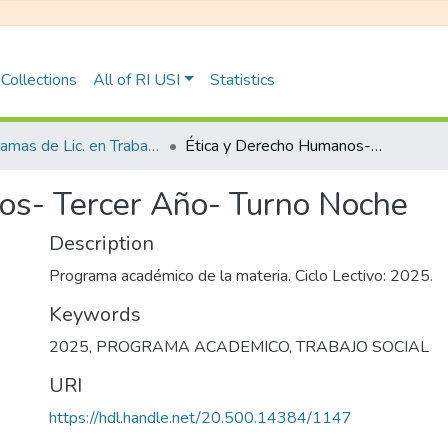
Collections
All of RI USI
Statistics
Programas de Lic. en Trabajo Social
Ética y Derecho Humanos- Tercer Año- Turno Noche
os- Tercer Año- Turno Noche
Description
Programa académico de la materia. Ciclo Lectivo: 2025.
Keywords
2025
,
PROGRAMA ACADEMICO
,
TRABAJO SOCIAL
URI
https://hdl.handle.net/20.500.14384/1147