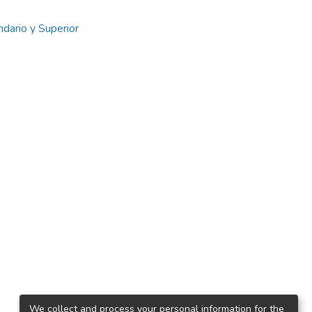
dario y Superior
We collect and process your personal information for the