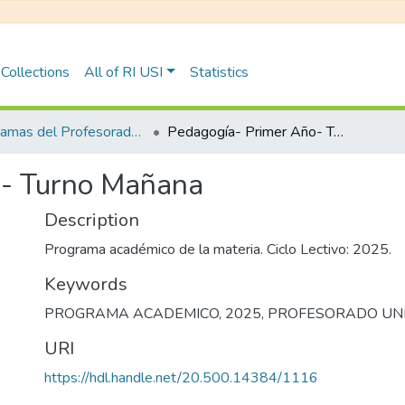
Collections
All of RI USI
Statistics
Programas del Profesorado Universitario para Nivel Secundario y Superior
Pedagogía- Primer Año- Turno Mañana
o- Turno Mañana
Description
Programa académico de la materia. Ciclo Lectivo: 2025.
Keywords
PROGRAMA ACADEMICO
,
2025
,
PROFESORADO UNI
URI
https://hdl.handle.net/20.500.14384/1116