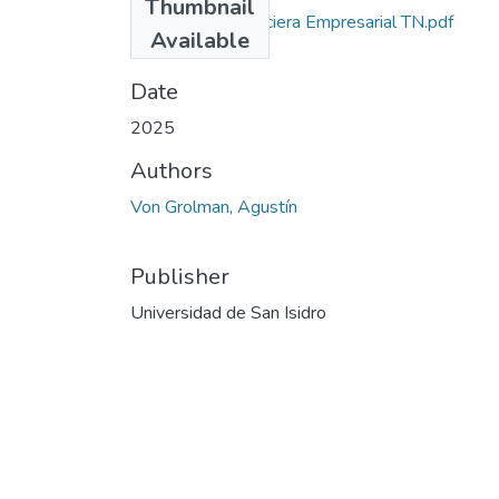
Thumbnail
Dirección Financiera Empresarial TN.pdf
Available
(219.27 KB)
Date
2025
Authors
Von Grolman, Agustín
Publisher
Universidad de San Isidro