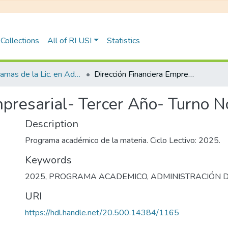
Collections
All of RI USI
Statistics
Programas de la Lic. en Administración de Negocios
Dirección Financiera Empresarial- Tercer Año- Turno Noche
mpresarial- Tercer Año- Turno 
Description
Programa académico de la materia. Ciclo Lectivo: 2025.
Keywords
2025
,
PROGRAMA ACADEMICO
,
ADMINISTRACIÓN 
URI
https://hdl.handle.net/20.500.14384/1165