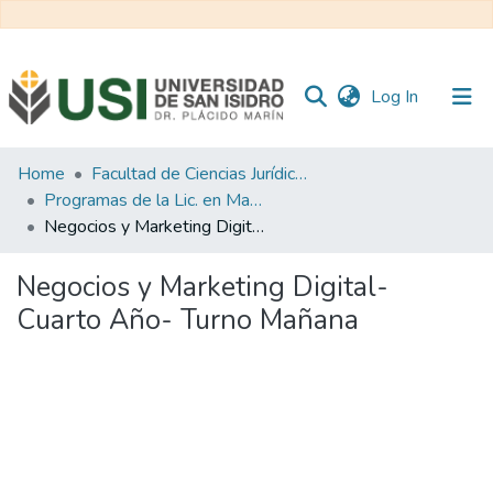
(current)
Log In
Communities
Home
Facultad de Ciencias Jurídicas y de la Administración
&
Programas de la Lic. en Marketing
Collections
Negocios y Marketing Digital- Cuarto Año- Turno Mañana
All of RI USI
Negocios y Marketing Digital-
Cuarto Año- Turno Mañana
Statistics