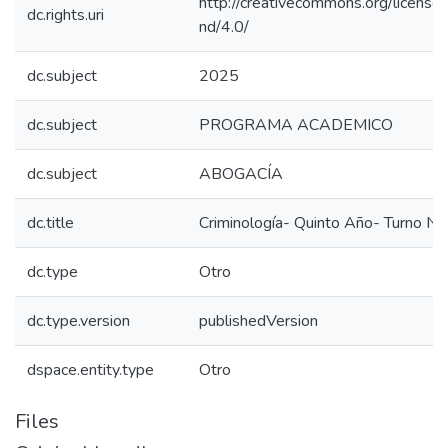
http://creativecommons.org/license
dc.rights.uri
nd/4.0/
dc.subject
2025
dc.subject
PROGRAMA ACADEMICO
dc.subject
ABOGACÍA
dc.title
Criminología- Quinto Año- Turno N
dc.type
Otro
dc.type.version
publishedVersion
dspace.entity.type
Otro
Files