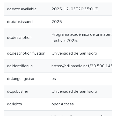
dc.date.available
2025-12-03T20:35:01Z
dc.date.issued
2025
Programa académico de la materia. 
dc.description
Lectivo: 2025.
dc.description.filiation
Universidad de San Isidro
dc.identifier.uri
https://hdl.handle.net/20.500.14
dc.language.iso
es
dc.publisher
Universidad de San Isidro
dc.rights
openAccess