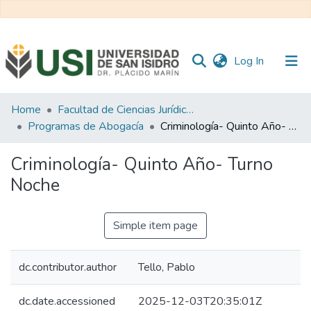
(current)
Log In
Communities
Home
Facultad de Ciencias Jurídicas y de la Administración
&
Programas de Abogacía
Criminología- Quinto Año- Turno Noche
Collections
Criminología- Quinto Año- Turno
All of RI USI
Noche
Statistics
Simple item page
dc.contributor.author
Tello, Pablo
dc.date.accessioned
2025-12-03T20:35:01Z