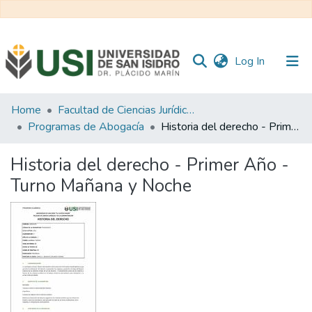
(current)
Log In
Communities
Home
Facultad de Ciencias Jurídicas y de la Administración
&
Programas de Abogacía
Historia del derecho - Primer Año - Turno Mañana y Noche
Collections
Historia del derecho - Primer Año -
All of RI USI
Turno Mañana y Noche
Statistics