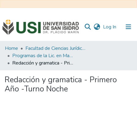
(current)
Log In
Communities
Home
Facultad de Ciencias Jurídicas y de la Administración
&
Programas de la Lic. en Marketing
Collections
Redacción y gramatica - Primero Año -Turno Noche
All of RI USI
Redacción y gramatica - Primero
Año -Turno Noche
Statistics