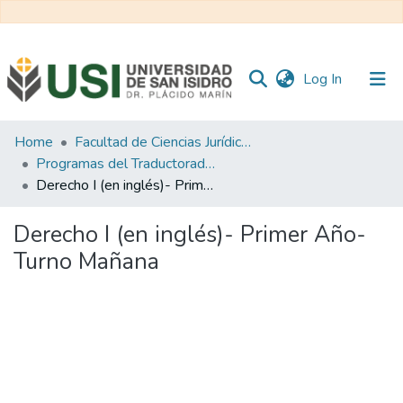
(current)
Log In
Communities
Home
Facultad de Ciencias Jurídicas y de la Administración
&
Programas del Traductorado Público en Inglés
Collections
Derecho I (en inglés)- Primer Año- Turno Mañana
All of RI USI
Derecho I (en inglés)- Primer Año-
Turno Mañana
Statistics