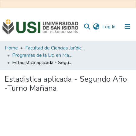
(current)
Log In
Communities
Home
Facultad de Ciencias Jurídicas y de la Administración
&
Programas de la Lic. en Marketing
Collections
Estadistica aplicada - Segundo Año -Turno Mañana
All of RI USI
Estadistica aplicada - Segundo Año
-Turno Mañana
Statistics