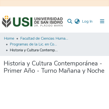
(current)
Log In
Communities
Home
Facultad de Ciencias Humanas y Sociales
&
Programas de la Lic. en Comunicación Social
Collections
Historia y Cultura Contemporánea - Primer Año - Turno Mañana y Noche
All of RI USI
Historia y Cultura Contemporánea -
Primer Año - Turno Mañana y Noche
Statistics