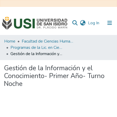
(current)
Log In
Communities
Home
Facultad de Ciencias Humanas y Sociales
&
Programas de la Lic. en Ciencias de la Educación
Collections
Gestión de la Información y el Conocimiento- Primer Año- Turno Noche
All of RI USI
Gestión de la Información y el
Conocimiento- Primer Año- Turno
Statistics
Noche