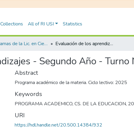
Collections
All of RI USI
Statistics
Programas de la Lic. en Ciencias de la Educación
Evaluación de los aprendizajes - Segundo Año - Turno Noche
ndizajes - Segundo Año - Turno
Abstract
Programa académico de la materia. Ciclo lectivo: 2025
Keywords
PROGRAMA ACADEMICO
,
CS. DE LA EDUCACION
,
20
URI
https://hdl.handle.net/20.500.14384/932