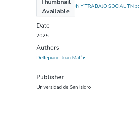
Thumbnail
INVESTIGACIÓN Y TRABAJO SOCIAL TN.p
Available
(240.21 KB)
Date
2025
Authors
Dellepiane, Juan Matías
Publisher
Universidad de San Isidro