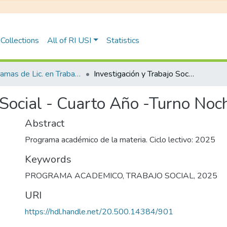
Collections
All of RI USI
Statistics
Programas de Lic. en Trabajo Social
Investigación y Trabajo Social - Cuarto Año -Turno Noche
 Social - Cuarto Año -Turno Noc
Abstract
Programa académico de la materia. Ciclo lectivo: 2025
Keywords
PROGRAMA ACADEMICO
,
TRABAJO SOCIAL
,
2025
URI
https://hdl.handle.net/20.500.14384/901