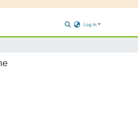
Log In
he