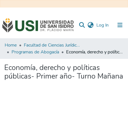
(current)
Log In
Communities
Home
Facultad de Ciencias Jurídicas y de la Administración
&
Programas de Abogacía
Economía, derecho y políticas públicas- Primer año- Turno Mañana
Collections
Economía, derecho y políticas
All of RI USI
públicas- Primer año- Turno Mañana
Statistics