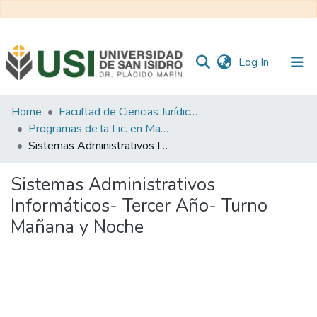
(current)
Log In
Communities
Home
Facultad de Ciencias Jurídicas y de la Administración
&
Programas de la Lic. en Marketing
Collections
Sistemas Administrativos Informáticos- Tercer Año- Turno Mañana y Noche
All of RI USI
Sistemas Administrativos
Informáticos- Tercer Año- Turno
Statistics
Mañana y Noche