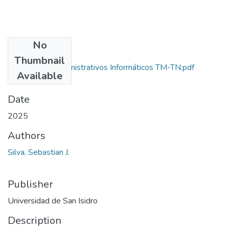
No
Files
Thumbnail
Sistemas Administrativos Informáticos TM-TN.pdf
Available
(195.42 KB)
Date
2025
Authors
Silva, Sebastian J.
Publisher
Universidad de San Isidro
Description