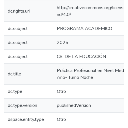
http://creativecommons.org/license
dc.rights.uri
nd/4.0/
dc.subject
PROGRAMA ACADEMICO
dc.subject
2025
dc.subject
CS. DE LA EDUCACIÓN
Práctica Profesional en Nivel Medio
dc.title
Año- Turno Noche
dc.type
Otro
dc.type.version
publishedVersion
dspace.entity.type
Otro