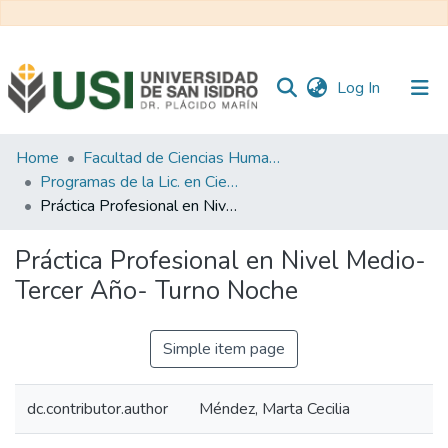
(current)
Log In
Communities
Home
Facultad de Ciencias Humanas y Sociales
&
Programas de la Lic. en Ciencias de la Educación
Collections
Práctica Profesional en Nivel Medio- Tercer Año- Turno Noche
All of RI USI
Práctica Profesional en Nivel Medio-
Tercer Año- Turno Noche
Statistics
Simple item page
dc.contributor.author
Méndez, Marta Cecilia