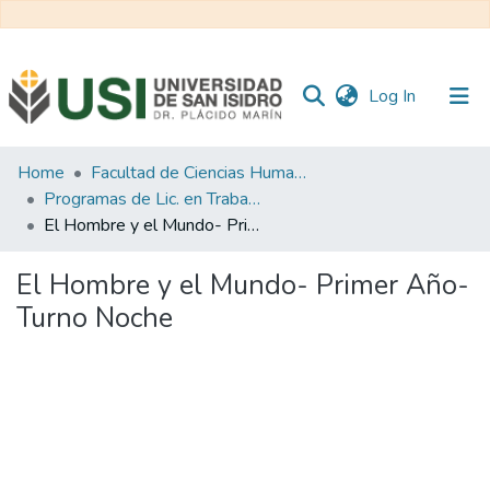
(current)
Log In
Communities
Home
Facultad de Ciencias Humanas y Sociales
&
Programas de Lic. en Trabajo Social
Collections
El Hombre y el Mundo- Primer Año- Turno Noche
All of RI USI
El Hombre y el Mundo- Primer Año-
Turno Noche
Statistics