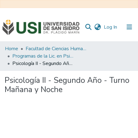
(current)
Log In
Communities
Home
Facultad de Ciencias Humanas y Sociales
&
Programas de la Lic. en Psicología
Collections
Psicología II - Segundo Año - Turno Mañana y Noche
All of RI USI
Psicología II - Segundo Año - Turno
Mañana y Noche
Statistics