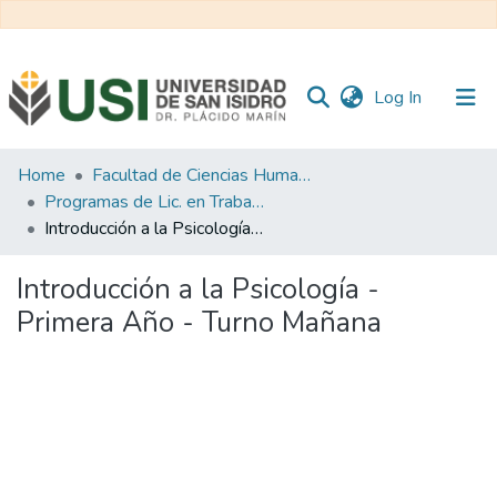
(current)
Log In
Communities
Home
Facultad de Ciencias Humanas y Sociales
&
Programas de Lic. en Trabajo Social
Collections
Introducción a la Psicología - Primera Año - Turno Mañana
All of RI USI
Introducción a la Psicología -
Primera Año - Turno Mañana
Statistics