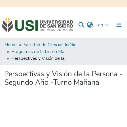
(current)
Log In
Communities
Home
Facultad de Ciencias Jurídicas y de la Administración
&
Programas de la Lic. en Marketing
Collections
Perspectivas y Visión de la Persona - Segundo Año -Turno Mañana
All of RI USI
Perspectivas y Visión de la Persona -
Segundo Año -Turno Mañana
Statistics