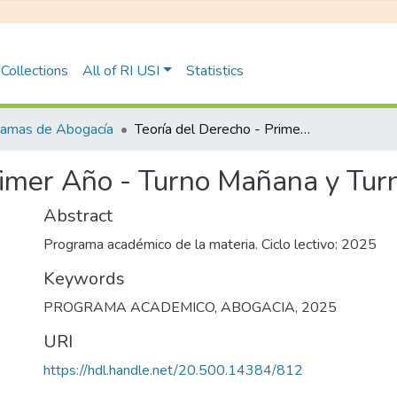
Collections
All of RI USI
Statistics
ramas de Abogacía
Teoría del Derecho - Primer Año - Turno Mañana y Turno Noche
rimer Año - Turno Mañana y Tu
Abstract
Programa académico de la materia. Ciclo lectivo: 2025
Keywords
PROGRAMA ACADEMICO
,
ABOGACIA
,
2025
URI
https://hdl.handle.net/20.500.14384/812