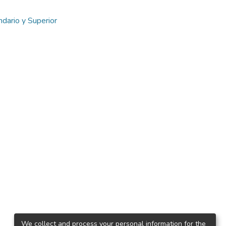
dario y Superior
We collect and process your personal information for the