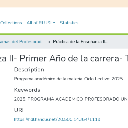
Collections
All of RI USI
Statistics
Programas del Profesorado Universitario para Nivel Secundario y Superior
Práctica de la Enseñanza II- Primer Año de la carrera- Turno Mañana
za II- Primer Año de la carrera
Description
Programa académico de la materia. Ciclo Lectivo: 2025.
Keywords
2025
,
PROGRAMA ACADEMICO
,
PROFESORADO UNI
URI
https://hdl.handle.net/20.500.14384/1119