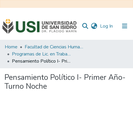
(current)
Log In
Communities
Home
Facultad de Ciencias Humanas y Sociales
&
Programas de Lic. en Trabajo Social
Collections
Pensamiento Político I- Primer Año- Turno Noche
All of RI USI
Pensamiento Político I- Primer Año-
Turno Noche
Statistics