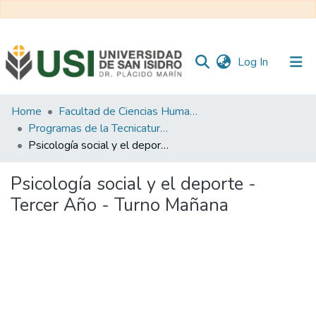
(current)
Log In
Communities
Home
Facultad de Ciencias Humanas y Sociales
&
Programas de la Tecnicatura en Periodismo Deportivo
Collections
Psicología social y el deporte - Tercer Año - Turno Mañana
All of RI USI
Psicología social y el deporte -
Tercer Año - Turno Mañana
Statistics