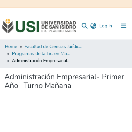
(current)
Log In
Communities
Home
Facultad de Ciencias Jurídicas y de la Administración
&
Programas de la Lic. en Marketing
Collections
Administración Empresarial- Primer Año- Turno Mañana
All of RI USI
Administración Empresarial- Primer
Año- Turno Mañana
Statistics