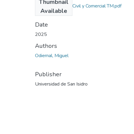
Thumbnail
Derecho Adm., Civil y Comercial TM.pdf
Available
(191.04 KB)
Date
2025
Authors
Odiernal, Miguel
Publisher
Universidad de San Isidro