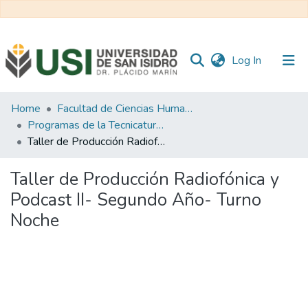
(current)
Log In
Communities
Home
Facultad de Ciencias Humanas y Sociales
&
Programas de la Tecnicatura en Periodismo Deportivo
Collections
Taller de Producción Radiofónica y Podcast II- Segundo Año- Turno Noche
All of RI USI
Taller de Producción Radiofónica y
Podcast II- Segundo Año- Turno
Statistics
Noche