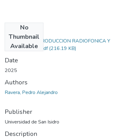
No
Files
Thumbnail
TALLER DE PRODUCCION RADIOFONICA Y
Available
PODCAST II TN.pdf
(216.19 KB)
Date
2025
Authors
Ravera, Pedro Alejandro
Publisher
Universidad de San Isidro
Description