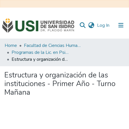
(current)
Log In
Communities
Home
Facultad de Ciencias Humanas y Sociales
&
Programas de la Lic. en Psicología
Collections
Estructura y organización de las instituciones - Primer Año - Turno Mañana
All of RI USI
Estructura y organización de las
instituciones - Primer Año - Turno
Statistics
Mañana