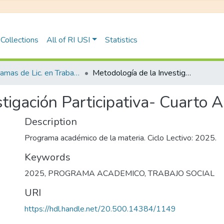
Collections
All of RI USI
Statistics
Programas de Lic. en Trabajo Social
Metodología de la Investigación Participativa- Cuarto Año- Turno Noche
stigación Participativa- Cuarto
Description
Programa académico de la materia. Ciclo Lectivo: 2025.
Keywords
2025
,
PROGRAMA ACADEMICO
,
TRABAJO SOCIAL
URI
https://hdl.handle.net/20.500.14384/1149