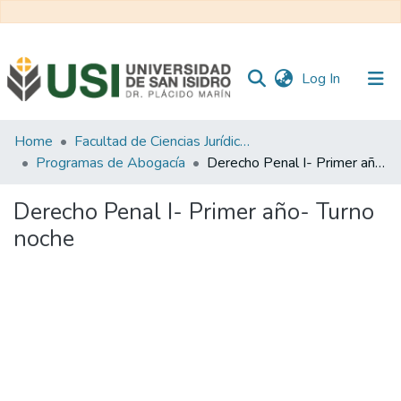
(current)
Log In
Communities
Home
Facultad de Ciencias Jurídicas y de la Administración
&
Programas de Abogacía
Derecho Penal I- Primer año- Turno noche
Collections
Derecho Penal I- Primer año- Turno
All of RI USI
noche
Statistics