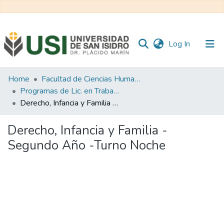
(current)
Log In
Communities
Home
Facultad de Ciencias Humanas y Sociales
&
Programas de Lic. en Trabajo Social
Collections
Derecho, Infancia y Familia - Segundo Año -Turno Noche
All of RI USI
Derecho, Infancia y Familia -
Segundo Año -Turno Noche
Statistics