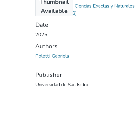
Thumbnail
Didáctica de las Ciencias Exactas y Naturales
Available
(1).pdf
(218.11 KB)
Date
2025
Authors
Poletti, Gabriela
Publisher
Universidad de San Isidro