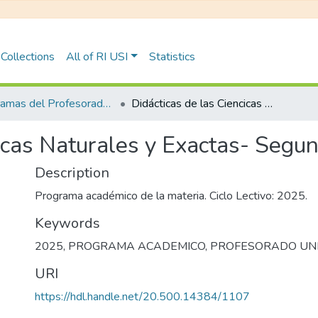
Collections
All of RI USI
Statistics
Programas del Profesorado Universitario para Nivel Secundario y Superior
Didácticas de las Ciencicas Naturales y Exactas- Segundo Año- Turno Tarde
cicas Naturales y Exactas- Segu
Description
Programa académico de la materia. Ciclo Lectivo: 2025.
Keywords
2025
,
PROGRAMA ACADEMICO
,
PROFESORADO UNI
URI
https://hdl.handle.net/20.500.14384/1107