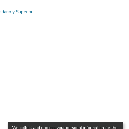
dario y Superior
We collect and process your personal information for the