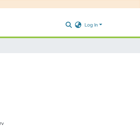
Log In
rv