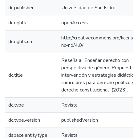
dc.publisher
Universidad de San Isidro
dc.rights
openAccess
http://creativecommons.org/license
dc.rights.uri
nc-nd/4.0/
Reseña a “Enseñar derecho con
perspectiva de género. Propuestas
dc.title
intervención y estrategias didáctico
curriculares para derecho político y
derecho constitucional” (2023).
dc.type
Revista
dc.type.version
publishedVersion
dspace.entity.type
Revista