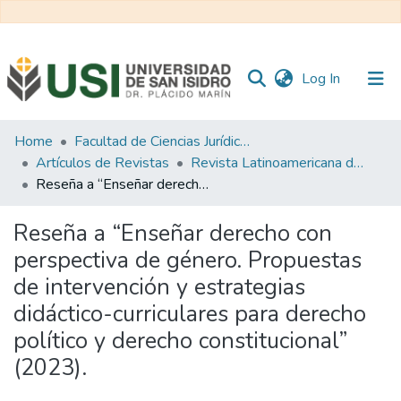
(current)
Log In
Communities
Home
Facultad de Ciencias Jurídicas y de la Administración
&
Artículos de Revistas
Revista Latinoamericana de Sociología Jurídica
Collections
Reseña a “Enseñar derecho con perspectiva de género. Propuestas de intervención y estrategias didáctico-curriculares para derecho político y derecho constitucional” (2023).
All of RI USI
Reseña a “Enseñar derecho con
perspectiva de género. Propuestas
Statistics
de intervención y estrategias
didáctico-curriculares para derecho
político y derecho constitucional”
(2023).