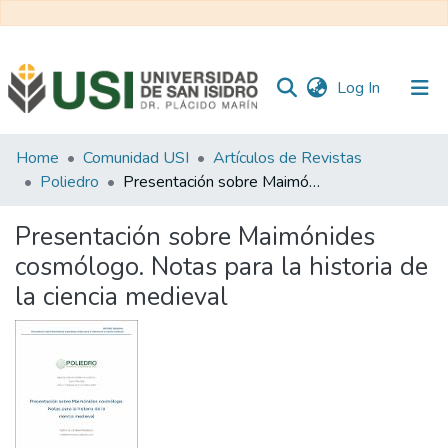
(current)
Log In
Communities
Home
Comunidad USI
Artículos de Revistas
&
Poliedro
Presentación sobre Maimónides cosmólogo. Notas para la historia de la ciencia medieval
Collections
Presentación sobre Maimónides
All of RI USI
cosmólogo. Notas para la historia de
la ciencia medieval
Statistics