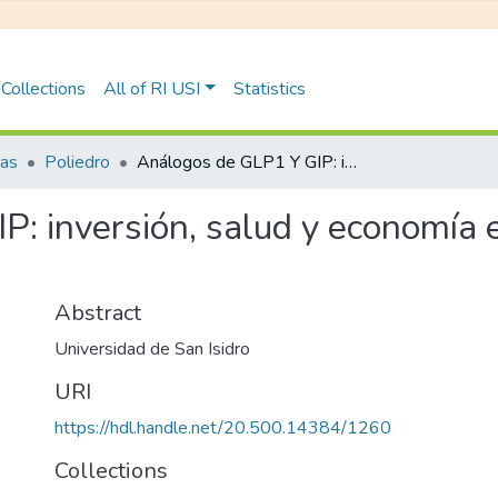
Collections
All of RI USI
Statistics
tas
Poliedro
Análogos de GLP1 Y GIP: inversión, salud y economía en el tratamiento de la obesidad
: inversión, salud y economía e
Abstract
Universidad de San Isidro
URI
https://hdl.handle.net/20.500.14384/1260
Collections