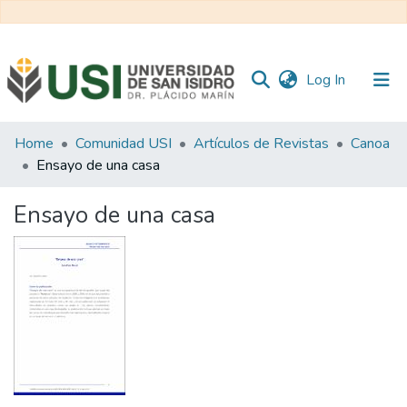
(current)
Log In
Communities
Home
Comunidad USI
Artículos de Revistas
Canoa
&
Ensayo de una casa
Collections
Ensayo de una casa
All of RI USI
Statistics