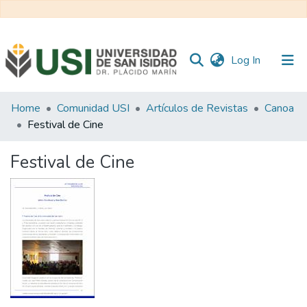
(current)
Log In
Communities
Home
Comunidad USI
Artículos de Revistas
Canoa
&
Festival de Cine
Collections
Festival de Cine
All of RI USI
Statistics